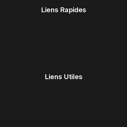
Liens Rapides
Accueil
Cours / Ateliers
Informations Pratiques
Blog
Contact
Liens Utiles
Accueil
Cours / Ateliers
Informations Pratiques
Blog
Contact