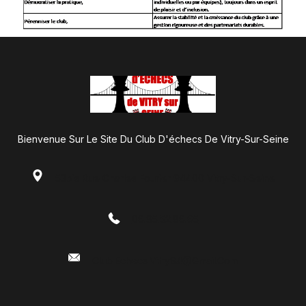
Bienvenue Sur Le Site Du Club D'échecs De Vitry-Sur-Seine
53bis Rue Charles Fourier 94400 Vitry-Sur-Seine
06.85.52.86.65
Club.echecs.vitry94@gmail.com