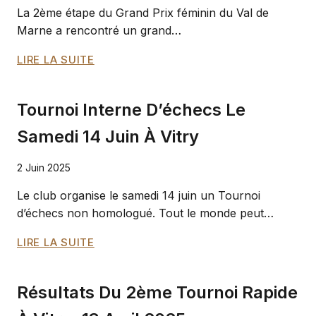
DU 7
La 2ème étape du Grand Prix féminin du Val de
AU
Marne a rencontré un grand…
13
GRAND
LIRE LA SUITE
AVRIL
PRIX
2026.
FÉMININ
Tournoi Interne D’échecs Le
DU
VAL
Samedi 14 Juin À Vitry
DE
MARNE
2 Juin 2025
Le club organise le samedi 14 juin un Tournoi
d’échecs non homologué. Tout le monde peut…
TOURNOI
LIRE LA SUITE
INTERNE
D’ÉCHECS
Résultats Du 2ème Tournoi Rapide
LE
SAMEDI