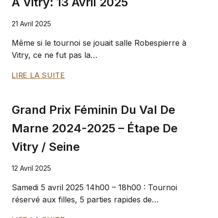
À Vitry: 13 Avril 2025
14
JUIN
21 Avril 2025
À
VITRY
Même si le tournoi se jouait salle Robespierre à
Vitry, ce ne fut pas la…
RÉSULTATS
LIRE LA SUITE
DU
2ÈME TOURNOI
Grand Prix Féminin Du Val De
RAPIDE
À
Marne 2024-2025 – Étape De
VITRY: 13
Vitry / Seine
AVRIL
2025
12 Avril 2025
Samedi 5 avril 2025 14h00 – 18h00 : Tournoi
réservé aux filles, 5 parties rapides de…