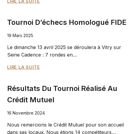
GRAND
LIRE LA SUITE
PRIX
FÉMININ
Tournoi D’échecs Homologué FIDE
DU
VAL
19 Mars 2025
DE
MARNE
Le dimanche 13 avril 2025 se déroulera à Vitry sur
2024-
Seine Cadence : 7 rondes en…
2025
–
TOURNOI
LIRE LA SUITE
ÉTAPE
D’ÉCHECS
DE
HOMOLOGUÉ
VITRY
Résultats Du Tournoi Réalisé Au
FIDE
/
Crédit Mutuel
SEINE
16 Novembre 2024
Nous remercions le Crédit Mutuel pour son accueil
dans ses locaux. Nous étions 14 compétiteurs…