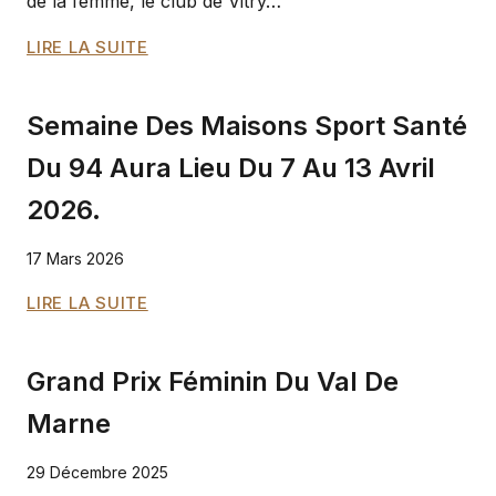
de la femme, le club de Vitry…
JOURNÉE
LIRE LA SUITE
INTERNATIONALE
DES
Semaine Des Maisons Sport Santé
DROITS
DE
Du 94 Aura Lieu Du 7 Au 13 Avril
LA
2026.
FEMME,
TOURNOI
D’ÉCHECS,
17 Mars 2026
LE
SEMAINE
LIRE LA SUITE
SAMEDI
DES
7
MAISONS
MARS
Grand Prix Féminin Du Val De
SPORT
SANTÉ
Marne
DU
94 AURA
29 Décembre 2025
LIEU