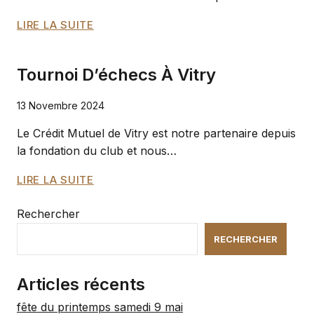
RÉSULTATS
LIRE LA SUITE
DU
TOURNOI
Tournoi D’échecs À Vitry
RÉALISÉ
AU
13 Novembre 2024
CRÉDIT
MUTUEL
Le Crédit Mutuel de Vitry est notre partenaire depuis
la fondation du club et nous…
TOURNOI
LIRE LA SUITE
D’ÉCHECS
À
Rechercher
VITRY
RECHERCHER
Articles récents
fête du printemps samedi 9 mai