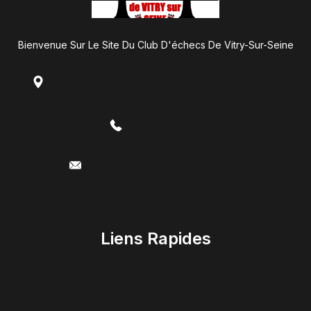
Bienvenue Sur Le Site Du Club D'échecs De Vitry-Sur-Seine
53bis Rue Charles Fourier 94400 Vitry-Sur-Seine
06.85.52.86.65
Club.echecs.vitry94@gmail.com
Liens Rapides
Accueil
Cours / Ateliers