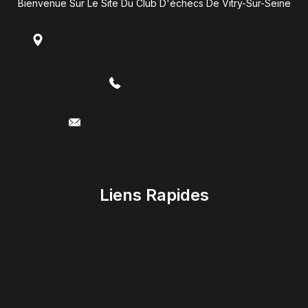
Bienvenue Sur Le Site Du Club D'échecs De Vitry-Sur-Seine
53bis Rue Charles Fourier 94400 Vitry-Sur-Seine
06.85.52.86.65
Club.echecs.vitry94@gmail.com
Liens Rapides
Accueil
Cours / Ateliers
Informations Pratiques
Blog
Contact