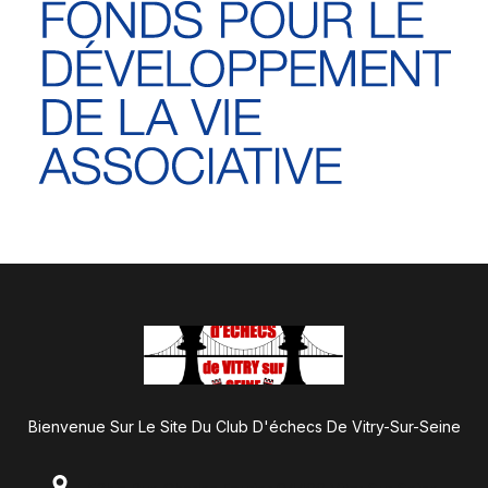
Bienvenue Sur Le Site Du Club D'échecs De Vitry-Sur-Seine