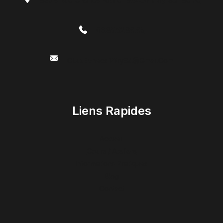
53bis Rue Charles Fourier 94400 Vitry-Sur-Seine
06.85.52.86.65
Club.echecs.vitry94@gmail.com
Liens Rapides
Accueil
Cours / Ateliers
Informations Pratiques
Blog
Contact